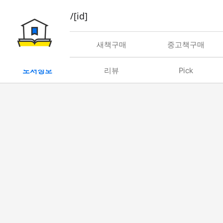
book/rent/[id]
대여
새책구매
중고책구매
도서정보
리뷰
Pick