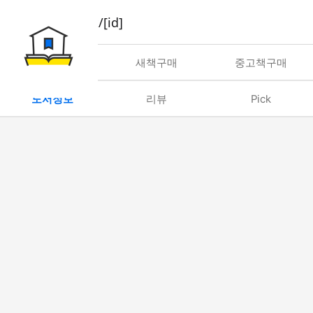
book/rent/[id]
대여
새책구매
중고책구매
도서정보
리뷰
Pick