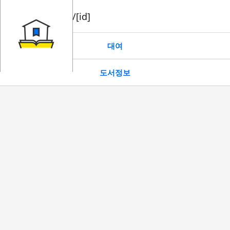
book/rent/[id]
대여
도서정보