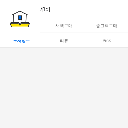
book/rent/[id]
대여
새책구매
중고책구매
도서정보
리뷰
Pick