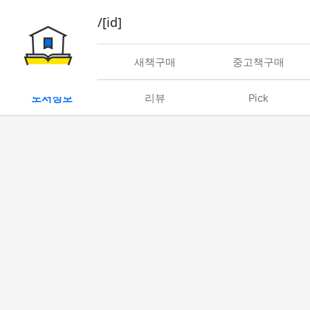
book/rent/[id]
대여
새책구매
중고책구매
도서정보
리뷰
Pick