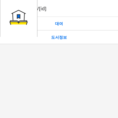
book/rent/[id]
대여
도서정보