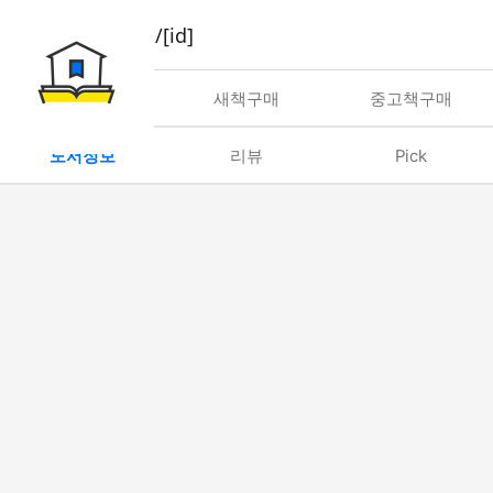
book/rent/[id]
대여
새책구매
중고책구매
도서정보
리뷰
Pick