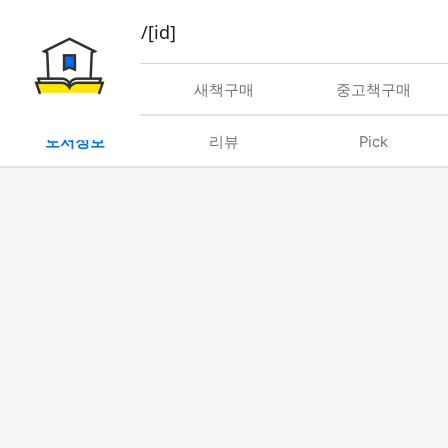
book/rent/[id]
대여
새책구매
중고책구매
도서정보
리뷰
Pick