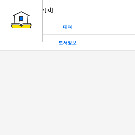
book/rent/[id]
대여
도서정보