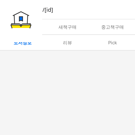
book/rent/[id]
대여
새책구매
중고책구매
도서정보
리뷰
Pick