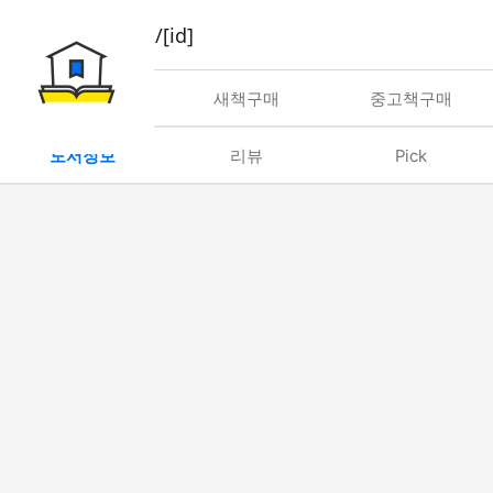
book/rent/[id]
대여
새책구매
중고책구매
도서정보
리뷰
Pick