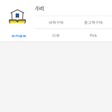
book/rent/[id]
대여
새책구매
중고책구매
도서정보
리뷰
Pick