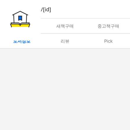
book/rent/[id]
대여
새책구매
중고책구매
도서정보
리뷰
Pick