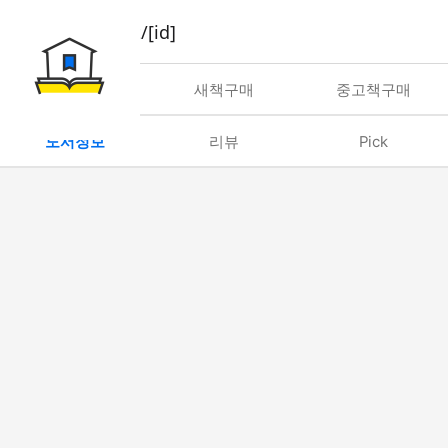
book/rent/[id]
대여
새책구매
중고책구매
도서정보
리뷰
Pick