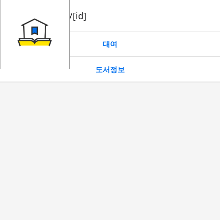
book/rent/[id]
대여
도서정보