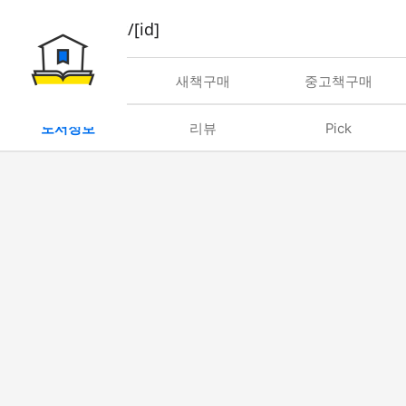
book/rent/[id]
대여
새책구매
중고책구매
도서정보
리뷰
Pick