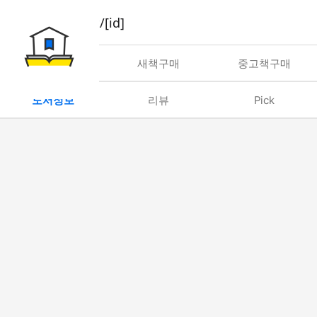
book/rent/[id]
대여
새책구매
중고책구매
도서정보
리뷰
Pick