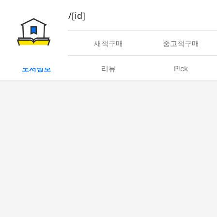
book/rent/[id]
대여
새책구매
중고책구매
도서정보
리뷰
Pick