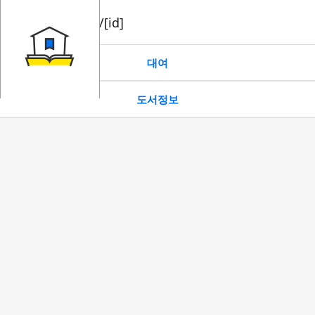
book/rent/[id]
대여
도서정보