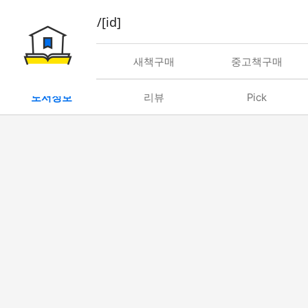
book/rent/[id]
대여
새책구매
중고책구매
도서정보
리뷰
Pick