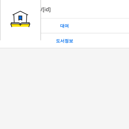
book/rent/[id]
대여
도서정보