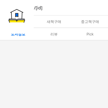
book/rent/[id]
대여
새책구매
중고책구매
도서정보
리뷰
Pick