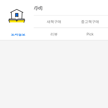
book/rent/[id]
대여
새책구매
중고책구매
도서정보
리뷰
Pick