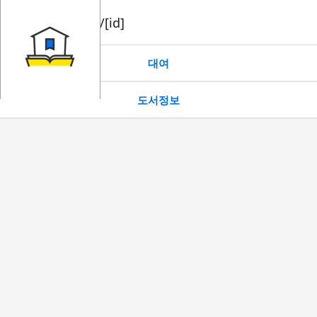
book/rent/[id]
대여
도서정보