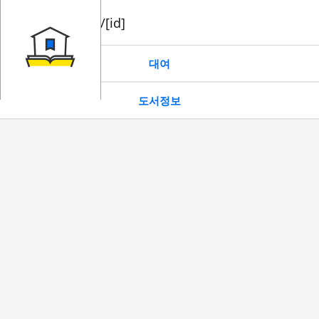
book/rent/[id]
대여
도서정보