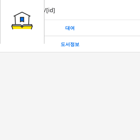
book/rent/[id]
대여
도서정보