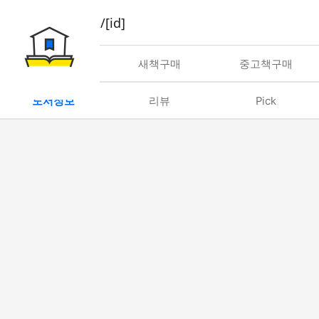
book/rent/[id]
대여
새책구매
중고책구매
도서정보
리뷰
Pick