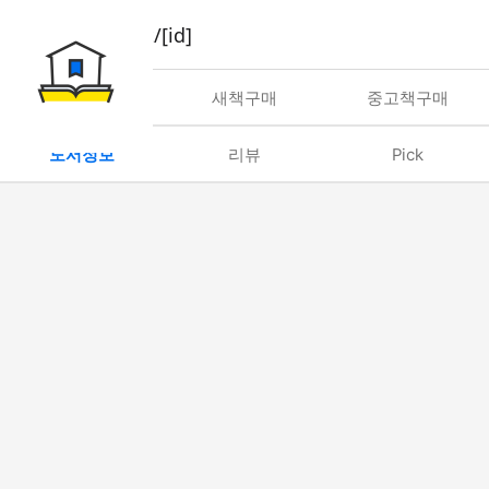
book/rent/[id]
대여
새책구매
중고책구매
도서정보
리뷰
Pick