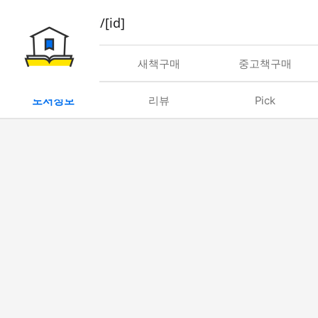
book/rent/[id]
대여
새책구매
중고책구매
도서정보
리뷰
Pick