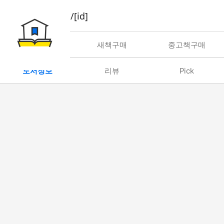
book/rent/[id]
대여
새책구매
중고책구매
도서정보
리뷰
Pick