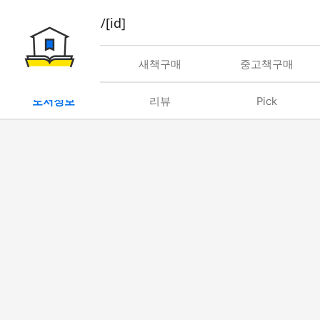
book/rent/[id]
대여
새책구매
중고책구매
도서정보
리뷰
Pick