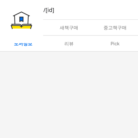
book/rent/[id]
대여
새책구매
중고책구매
도서정보
리뷰
Pick