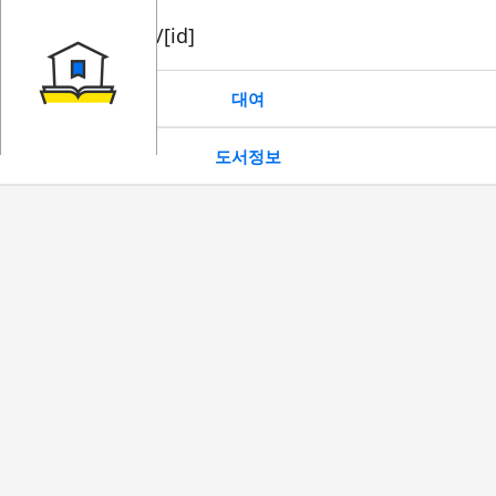
book/rent/[id]
대여
도서정보