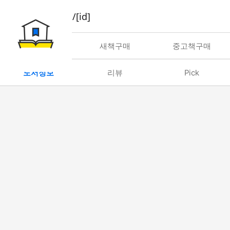
book/rent/[id]
대여
새책구매
중고책구매
도서정보
리뷰
Pick