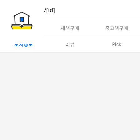
book/rent/[id]
대여
새책구매
중고책구매
도서정보
리뷰
Pick