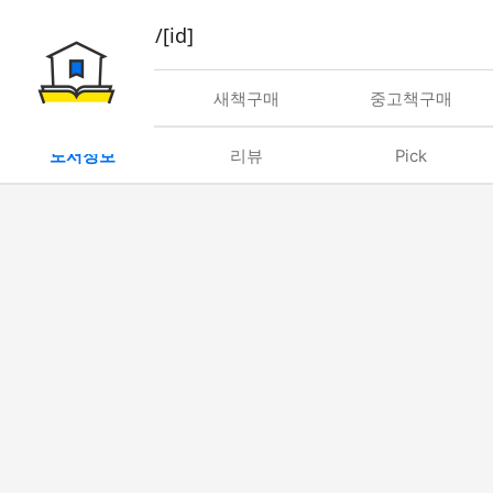
book/rent/[id]
대여
새책구매
중고책구매
도서정보
리뷰
Pick