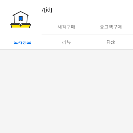
book/rent/[id]
대여
새책구매
중고책구매
도서정보
리뷰
Pick