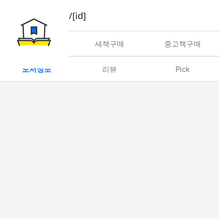
book/rent/[id]
대여
새책구매
중고책구매
도서정보
리뷰
Pick