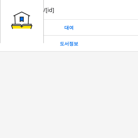
book/rent/[id]
대여
도서정보