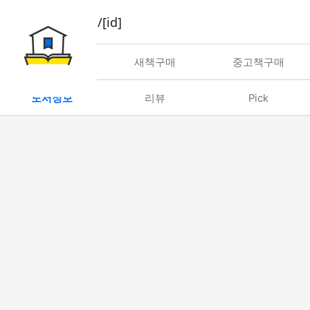
book/rent/[id]
대여
새책구매
중고책구매
도서정보
리뷰
Pick