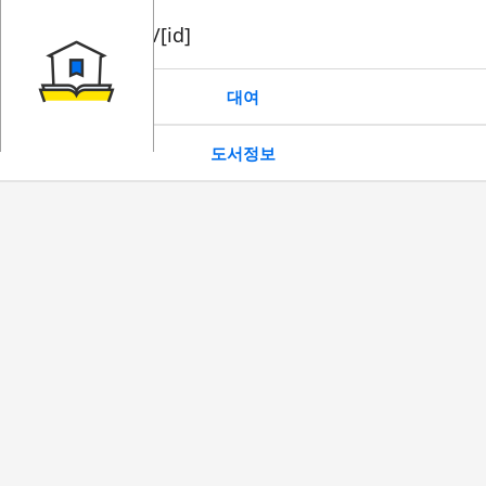
book/rent/[id]
대여
도서정보