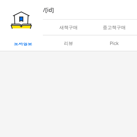
book/rent/[id]
대여
새책구매
중고책구매
도서정보
리뷰
Pick