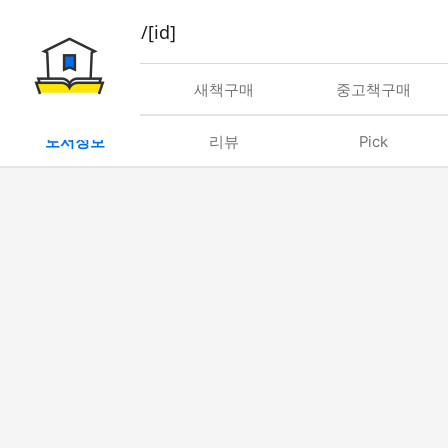
book/rent/[id]
대여
새책구매
중고책구매
도서정보
리뷰
Pick