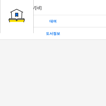
book/rent/[id]
대여
도서정보