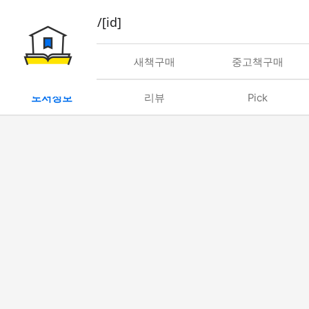
book/rent/[id]
대여
새책구매
중고책구매
도서정보
리뷰
Pick