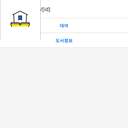
book/rent/[id]
대여
도서정보