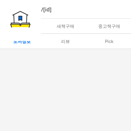
book/rent/[id]
대여
새책구매
중고책구매
도서정보
리뷰
Pick