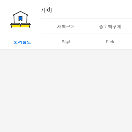
book/rent/[id]
대여
새책구매
중고책구매
도서정보
리뷰
Pick