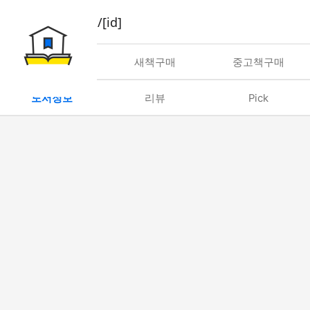
book/rent/[id]
대여
새책구매
중고책구매
도서정보
리뷰
Pick