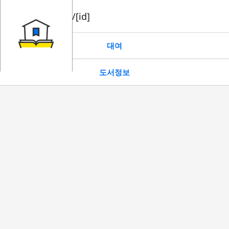
book/rent/[id]
대여
도서정보